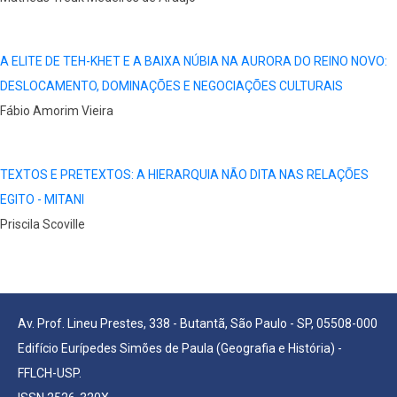
A ELITE DE TEH-KHET E A BAIXA NÚBIA NA AURORA DO REINO NOVO:
DESLOCAMENTO, DOMINAÇÕES E NEGOCIAÇÕES CULTURAIS
Fábio Amorim Vieira
TEXTOS E PRETEXTOS: A HIERARQUIA NÃO DITA NAS RELAÇÕES
EGITO - MITANI
Priscila Scoville
Av. Prof. Lineu Prestes, 338 - Butantã, São Paulo - SP, 05508-000
Edifício Eurípedes Simões de Paula (Geografia e História) -
FFLCH-USP.