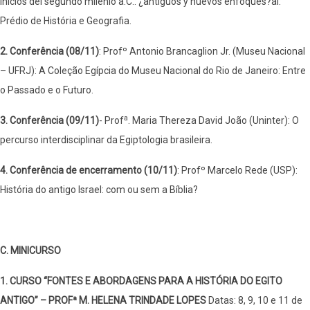
inicios del segundo milênio a.C.: ¿antiguos y nuevos enfoques?al:
Prédio de História e Geografia.
2. Conferência (08/11)
: Profº Antonio Brancaglion Jr. (Museu Nacional
– UFRJ): A Coleção Egípcia do Museu Nacional do Rio de Janeiro: Entre
o Passado e o Futuro.
a
3. Conferência (09/11)
- Prof
. Maria Thereza David João (Uninter): O
percurso interdisciplinar da Egiptologia brasileira.
4. Conferência de encerramento (10/11)
: Profº Marcelo Rede (USP):
História do antigo Israel: com ou sem a Bíblia?
C. MINICURSO
1. CURSO “FONTES E ABORDAGENS PARA A HISTÓRIA DO EGITO
ANTIGO” – PROFª M. HELENA TRINDADE LOPES
Datas: 8, 9, 10 e 11 de