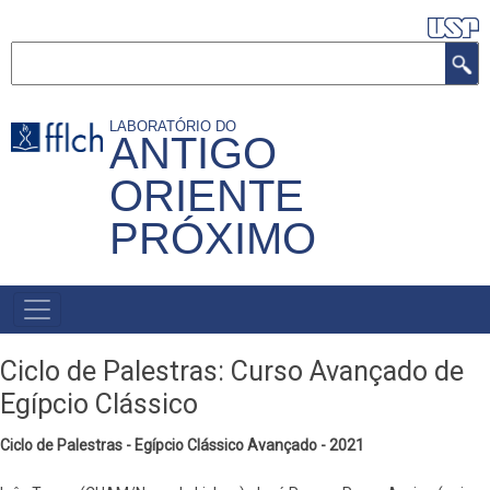
Pular
para
Buscar
o
conteúdo
LABORATÓRIO DO
principal
ANTIGO
ORIENTE
PRÓXIMO
NAVEGAÇÃO
PRINCIPAL
Ciclo de Palestras: Curso Avançado de
Egípcio Clássico
Ciclo de Palestras - Egípcio Clássico Avançado - 2021