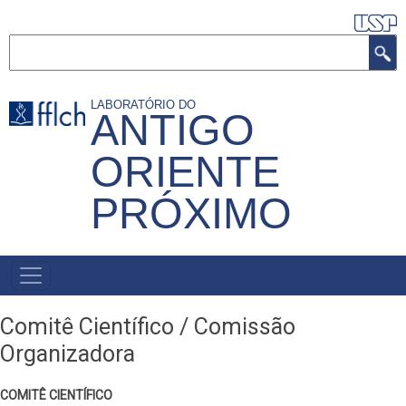
Pular
para
Buscar
o
conteúdo
LABORATÓRIO DO
principal
ANTIGO
ORIENTE
PRÓXIMO
NAVEGAÇÃO
PRINCIPAL
Comitê Científico / Comissão
Organizadora
COMITÊ CIENTÍFICO