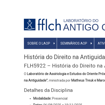
Pular
para
o
LABORATÓRIO DO
conteúdo
ANTIGO 
principal
NAVEGAÇÃO
SOBRE O LAOP
SEMINÁRIOS AOP
ATIV
PRINCIPAL
História do Direito na Antiguid
FLH5922 – História do Direito na
O
Laboratório de Assiriologia e Estudos do Oriente Pr
na Antiguidade”
, ministrada por
Matheus Treuk e Marc
Detalhes da Disciplina
Modalidade:
Presencial