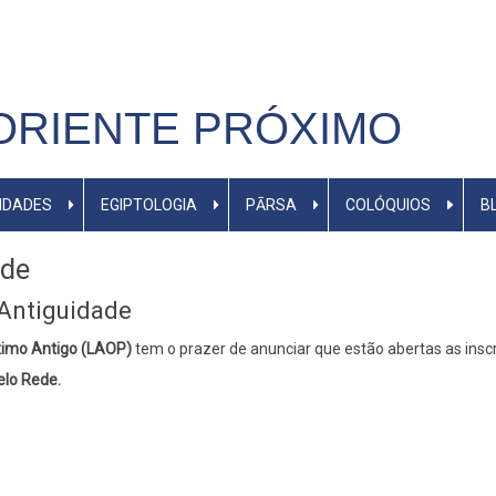
ORIENTE PRÓXIMO
IDADES
EGIPTOLOGIA
PĀRSA
COLÓQUIOS
B
ade
 Antiguidade
óximo Antigo (LAOP)
tem o prazer de anunciar que estão abertas as inscr
elo Rede.