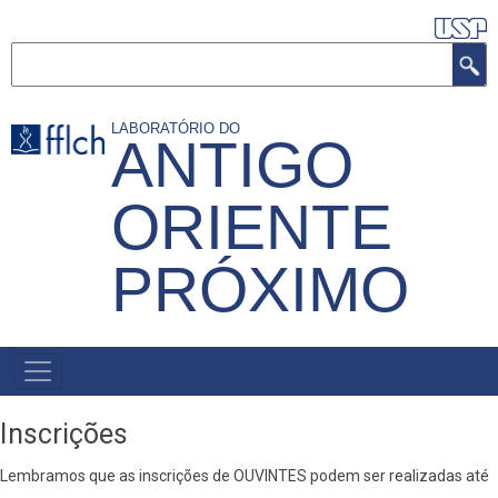
Pular
para
Buscar
o
conteúdo
LABORATÓRIO DO
ANTIGO
principal
ORIENTE
PRÓXIMO
NAVEGAÇÃO
PRINCIPAL
Inscrições
Lembramos que as inscrições de OUVINTES podem ser realizadas até