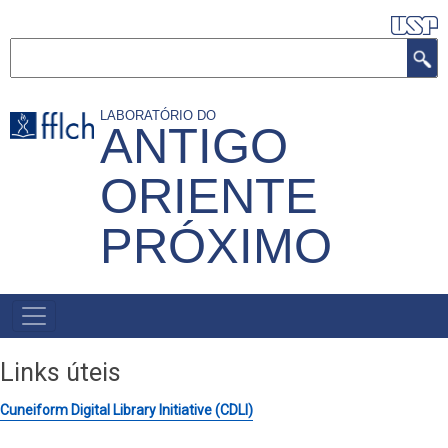
Pular
para
Buscar
o
conteúdo
LABORATÓRIO DO
principal
ANTIGO
ORIENTE
PRÓXIMO
NAVEGAÇÃO
PRINCIPAL
Links úteis
Cuneiform Digital Library Initiative (CDLI)